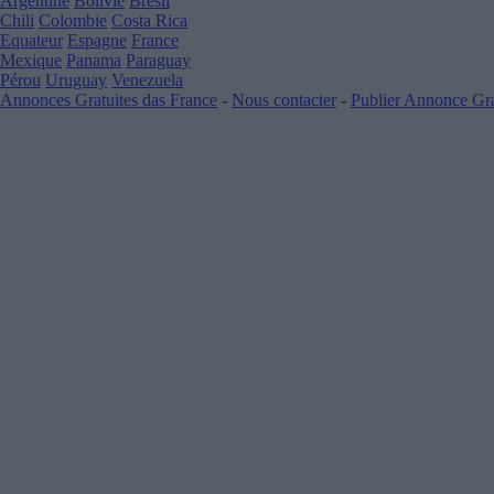
Argentine
Bolivie
Bresil
Chili
Colombie
Costa Rica
Equateur
Espagne
France
Mexique
Panama
Paraguay
Pérou
Uruguay
Venezuela
Annonces Gratuites das France
-
Nous contacter
-
Publier Annonce Gr